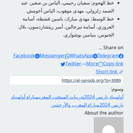
خط الهجوم: سفيان رحيمي، الياس بن صغير، عبد
الصمد زلزولي، مهدي موهوب، الياس أخومش.
خط الوسط: مهدي مبارك، ياسين قشطة، أسامة
العزوزي، أسامة تيرجالين، أمير ريتشاردسون، بلال
الخنوس، بنيامين بوشواري.
Share on ...
Facebook
Messenger
WhatsApp
Telegram
Twitter
More
Copy link
Short link
وسوم:
أولمبياد باريس 2024
تدريبات المنتخب المغربي
مباراة أولمبياد
باريس 2024
مباراة المغرب والأرجنتين
About the author