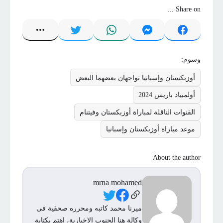
Share on ...
وسوم:
أوزبكستان وإسبانيا تواجهان بعضهما البعض
أولمبياد باريس 2024
القنوات الناقلة لمباراة أوزبكستان وفيتنام
موعد مباراة أوزبكستان وإسبانيا
About the author
mrna mohamed
Social Links
ميرنا محمد كاتبه ومحرره صحفية فى
وكالة هنا الجنوب الاخبارية، اهتم بكتابة