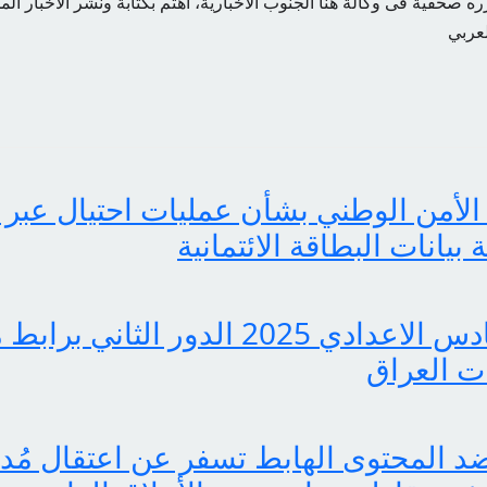
ه صحفية فى وكالة هنا الجنوب الاخبارية، اهتم بكتابة ونشر الأخبار الم
لعربي
الأمن الوطني بشأن عمليات احتيال عبر 
انات البطاقة الائتمانية
pdf نتائج السادس الاعدادي 2025 الدور ا
 العراق
 المحتوى الهابط تسفر عن اعتقال مُدوّ