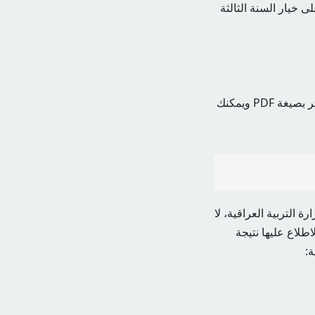
خيار السنة الثالثة
هنا تظهر نتائج الطلاب على شكل كشوفات يمكن تحميلها على هاتفك المحمول أو الكمبيوتر بصيغة PDF ويمكنك
تيجة الترم الثاني صلاح الدين 2024 عبر موقع وزارة التربية العراقية، لا
حيث يمكنكم الاطلاع عليها نتيجة
ة: