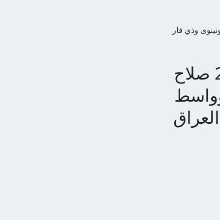
ح الدين والبصرة ونينوى وذي قار
استعلم من هنا.. نتائج الثالث متوسط 2024 صلاح
وواسط
لعراق