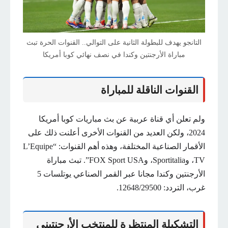
التانجو يهدف للبطولة الثانية على التوالي.. القنوات الحرة تبث
مباراة الأرجنتين وكندا في نصف نهائي كوبا أمريكا
القنوات الناقلة للمباراة
ولم تعلن أي قناة عربية عن بث مباريات كوبا أمريكا
2024، ولكن العديد من القنوات الأخرى أعلنت ذلك على
الأقمار الصناعية المختلفة، وهذه أهم القنوات: “L’Equipe
TV، وSportitalia، وFOX Sport USA”. تبث مباراة
الأرجنتين وكندا مجانا عبر القمر الصناعي يوتلسات 5
غرب، التردد: 12648/29500.
التشكيلة المنتظرة للمنتخب الأرجنتيني