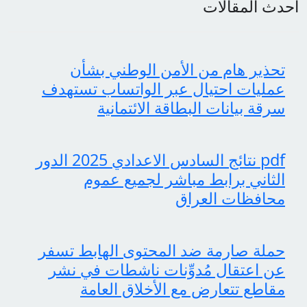
أحدث المقالات
تحذير هام من الأمن الوطني بشأن
عمليات احتيال عبر الواتساب تستهدف
سرقة بيانات البطاقة الائتمانية
pdf نتائج السادس الاعدادي 2025 الدور
الثاني برابط مباشر لجميع عموم
محافظات العراق
حملة صارمة ضد المحتوى الهابط تسفر
عن اعتقال مُدوِّنات ناشطات في نشر
مقاطع تتعارض مع الأخلاق العامة