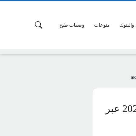
 والبنوك
منوعات
وصفات طبخ
“برقم الاكتتاب” موعد نتائج التاسع سوريا 2024 عبر