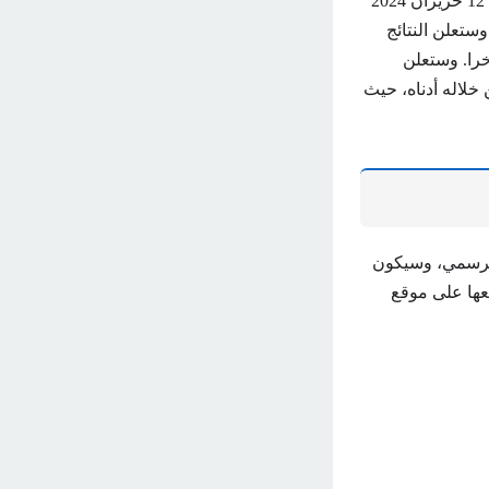
وكانت بداية امتحانات الصف التاسع في سوريا 2024 يوم الاثنين 27 أيار 2024 وحتى الأربعاء 12 حزيران 2024
ستعلن النتائج
لنته الوزارة مؤخرا. وستعلن
خلاله أدناه، حيث
لتاسع 2024 سوريا، عبر موقعها الرسمي، وسيكون
فعها على موقع