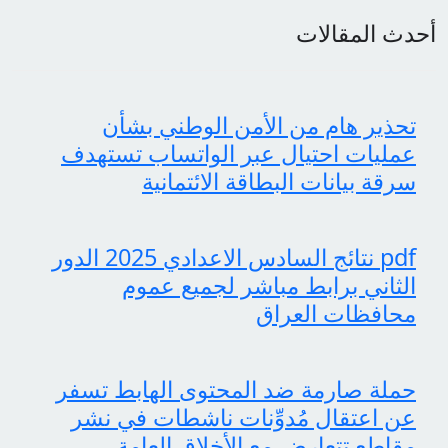
أحدث المقالات
تحذير هام من الأمن الوطني بشأن
عمليات احتيال عبر الواتساب تستهدف
سرقة بيانات البطاقة الائتمانية
pdf نتائج السادس الاعدادي 2025 الدور
الثاني برابط مباشر لجميع عموم
محافظات العراق
حملة صارمة ضد المحتوى الهابط تسفر
عن اعتقال مُدوِّنات ناشطات في نشر
مقاطع تتعارض مع الأخلاق العامة