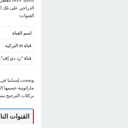
 Sports
الدراجي على تلك ال
القنوات:
اسم القناة
قناة trt التركية
قناة “زد دي إف”.
بركلات الترجيح بنتيجة 4-2، بعد… أن تصدى القائم لركلة جزاء من 
القنوات النا