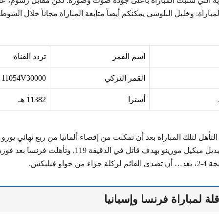
beIN القطرية التي ستبث المباراة بأعلى جودة صوت وصورة. لكن مقابل رسوم،
مباراة. وخليل البلوشي يمكنكم أيضاً متابعة المباراة مجاناً خلال الشوط
اسم القمر
تردد القناة
القمر التركي
11054V30000
أسترا
11382 هـ
ماراثونية حسمها البديل ميكيل مورينو بهدف قاتل في الدقيقة 19
جواو فيليكس.
قلة لمباراة فرنسا وإسبانيا