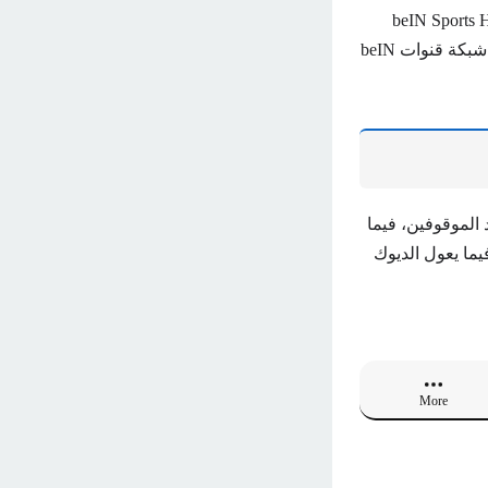
 بدون انقطاع وبجودة عالية على قناة beIN Sports HD 1 Max
وbeIN Sports HD 2 Max من خلال ضبط ترددها على جميع الأقمار الصناعية، حيث تمكنت شبكة قنوات beIN
الموقوفين، فيما
يما يعول الديوك
More