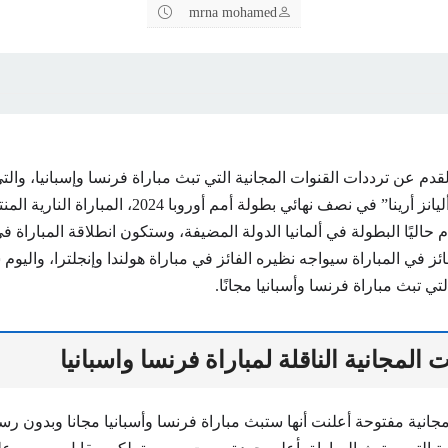
mrna mohamed
م عن ترددات القنوات المجانية التي تبث مباراة فرنسا وإسبانيا، وال
اليوم على ملعب “أليانز أرينا” في نصف نهائي بطولة أمم أوروبا 2024، ا
م حاليًا البطولة في ألمانيا الدولة المضيفة، وستكون انطلاقة المباراة 
فائز في المباراة سيواجه نظيره الفائز في مباراة هولندا وإنجلترا، والي
تي تبث مباراة فرنسا وأسبانيا مجانًا.
ت المجانية الناقلة لمباراة فرنسا واسبانيا
انية مفتوحة أعلنت أنها ستبث مباراة فرنسا وأسبانيا مجانا وبدون رس