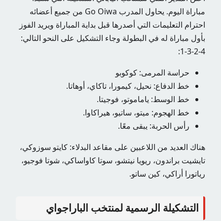
مباراة اليوم. يحاول المدرب Go Oiwa من جميع أعضائه
احترام التعليمات التي أصدرها قبل بداية المباراة ويريد الفوز
بأول مباراة له في البطولة وجاء التشكيل على النحو التالي:
4-2-3-1:
حراسة المرمى: كوكوبو
خط الدفاع: نحيل، كيمورا، تاكاي، أوهاتا.
خط الوسط: ياماموتو، فوجيتا.
خط الهجوم: ميتو، ساتيو، هيراكاوا.
رأس الحربة: يبقى معًا.
هناك العديد من اللاعبين على مقاعد البدلاء: كايتو سوزوكي،
تايشيت براندون، ريويا نيتشو، سوتا كاواساكي، شوتا فوجيو،
رياتورا أراكي، كين ساتو.
التشكيلة الرسمية لمنتخب الباراجواي