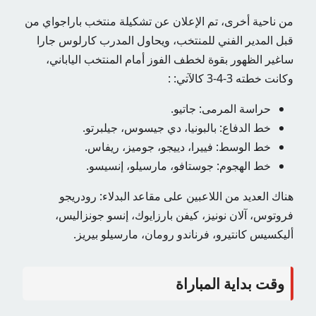
من ناحية أخرى، تم الإعلان عن تشكيلة منتخب باراجواي من
قبل المدير الفني للمنتخب، ويحاول المدرب كارلوس جارا
ساغير الظهور بقوة لخطف الفوز أمام المنتخب الياباني،
وكانت خطته 3-4-3 كالآتي: :
حراسة المرمى: جاتيو.
خط الدفاع: بالبونيا، دي جيسوس، جيلبرتو.
خط الوسط: فييرا، دييجو، جوميز، ريفاس.
خط الهجوم: جوستافو، مارسيلو، إنسيسو.
هناك العديد من اللاعبين على مقاعد البدلاء: رودريجو
فروتوس، آلان نونيز، كيفن بارزايوك، إنسو جونزاليس،
أليكسيس كانتيرو، فرناندو رومان، مارسيلو بيريز.
وقت بداية المباراة