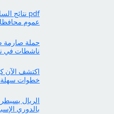
عموم محافظات
حملة صارمة ضد
ناشطات في نش
خطوات سهلة 
الريال يسيطر 
بالدوري الإسب