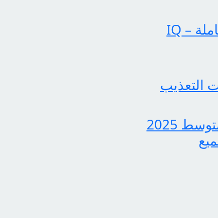
عملياتنا تحقق إنجازات بارزة في الساحة الإخبارية الشاملة – IQ
 التعذيب
بشرى سارة لجميع الطلاب، نتائج الدور الثاني للثالث متوسط 2025
ميع