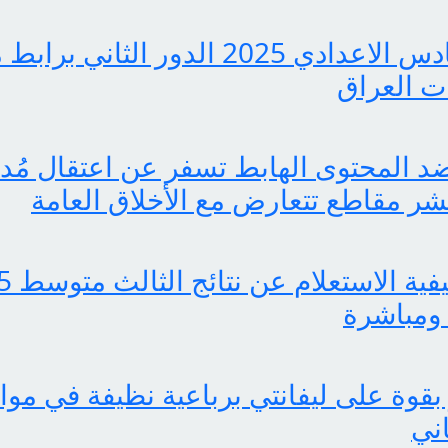
pdf نتائج السادس الاعدادي 2025 الدور ا
 العراق
 المحتوى الهابط تسفر عن اعتقال مُدوّ
ر مقاطع تتعارض مع الأخلاق العامة
ومباشرة
بقوة على ليفانتي برباعية نظيفة في موا
اني