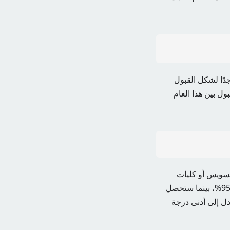
ليم، أن يكون شكل الدبلومات الفنية عام 2024 مشابهًا جدًا لشكل القبول
ل بين هذا العام
لسويس أو كليات
الهندسة الحكومية في المحافظات. كما أشار إلى أن المعهد الفني الصحي سيحصل على نسبة 95%، بينما ستحصل
المعدل إلى أدنى درجة