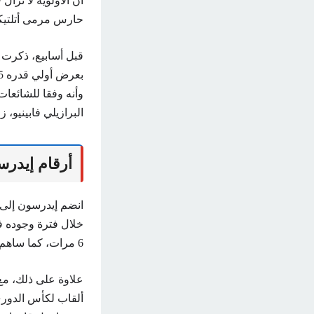
أن الأولوية لا تزا
حارس مرمى أتلتيكو 
قبل أسابيع، ذكرت 
وأنه وفقا للشائعا
البرازيلي فابينيو،
أرقام إيدر
خلال فترة وجوده ف
6 مرات، كما ساهم في تحقيق لقب دوري أبطال أوروبا.
علاوة على ذلك، مع