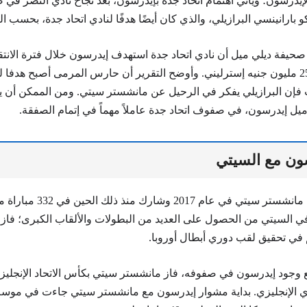
ل لإيدرسون؛ ويأتي اهتمام اتحاد جدة بإيدرسون، بعد نجاح نادي النصر في 
بارانينسي البرازيلي، والذي كان أيضًا هدفًا لنادي اتحاد جدة، بحسب الت
صحيفة ديلي ميل أن نادي اتحاد جدة استهدف إيدرسون خلال فترة الانتق
بعرض أولي قدره 25 مليون جنيه إسترليني. وأوضح التقرير أن حارس المرمى أصبح هدف
ت فإن البرازيلي يفكر في الرحيل عن مانشستر سيتي. ومن الممكن أن ي
 زميل إيدرسون، في صفوف اتحاد جدة عاملاً مهماً في إتمام الصفقة.
سون مع السيتي
انضم إيدرسون إلى مانشستر سيتي ف
ي السيتي من الحصول على العديد من البطولات والألقاب الكبرى؛ فاز ب
 وجود إيدرسون في صفوفه، فاز مانشستر سيتي بكأس الاتحاد الإنجليز