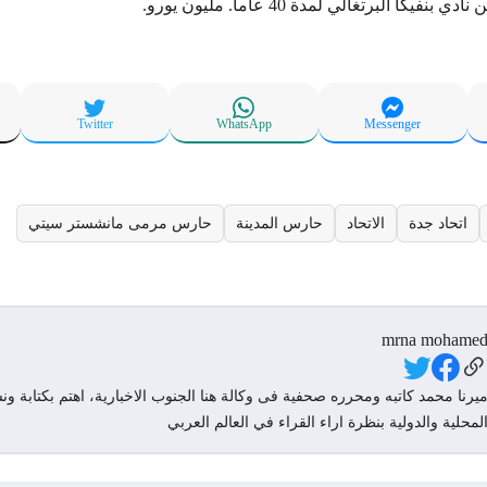
فيكا البرتغالي لمدة 40 عاما. مليون يورو.
Twitter
WhatsApp
Messenger
اتحاد جدة
الاتحاد
حارس المدينة
حارس مرمى مانشستر سيتي
mrna mohame
Social Link
يرنا محمد كاتبه ومحرره صحفية فى وكالة هنا الجنوب الاخبارية، اهتم بكتابة ونش
لمحلية والدولية بنظرة اراء القراء في العالم العربي