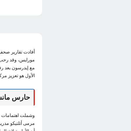
أفادت تقارير صحف
مورايس، وقد رحب ا
مع إيدرسون بعد رفع
الأول هو تعزيز مر
حارس مانش
وشملت اهتمامات نا
مرمى أتلتيكو مدريد