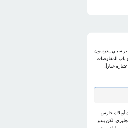
تر سيتي إيدرسون
ح باب المفاوضات
باره خياراً،
ن أوبلاك حارس
جليزي. لكن يبدو