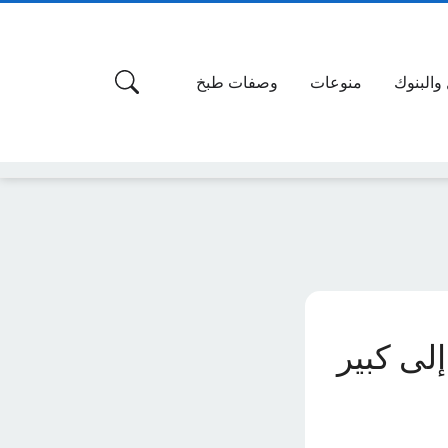
 والبنوك
منوعات
وصفات طبخ
لى كبير