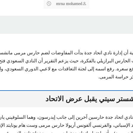
mrna mohamed
ية أن إدارة نادي اتحاد جدة بدأت المفاوضات لضم حارس مرمى مانشس
لحارس البرازيلي بالفكرة، حيث يزعم التقرير أن النادي السعودي فت
 سعره. رفع اسمه إلى لجنة التعاقدات مع لاعبي الدوري السعودي، واعت
كز حراسة المرمى.
ستر سيتي يقبل عرض الاتحاد
دي اتحاد جدة حارسين آخرين إلى جانب إيدرسون، وهما السلوفيني يا
 الإسباني، والفرنسي ألفونس أريولا حارس مرمى وست هام يونايتد الإن