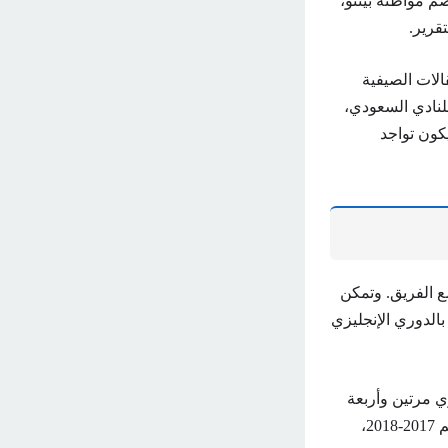
ضم مواطنه بينتو،
قرير.
الات الصيفية
ا للنادي السعودي،
كون تواجد
ي عام 2017 وشارك منذ ذلك الحين في 332 مباراة مع الفريق. وتمكن
الدوري الإنجليزي
ي مرتين وأربعة
ألقاب لكأس الدوري الإنجليزي. بداية مشوار إيدرسون مع مانشستر سيتي جاءت في موسم 2017-2018،