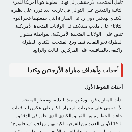
تأهل المنتخب الأرجنتيني إلى نهائي بطولة كوبا أمريكا للمرة
الثانية والثلاثين على التوالي في تاريخه بعد فوزه على نظيره
الكندي بهدفين دون رد في المباراة التي جمعتهما فجر اليوم
الثلاثاء على ملعب ميتلايف في الولايات المتحدة الأمريكية.
تنص على . الولايات المتحدة الأمريكية، لمواصلة مشوار
البطولة نحو اللقب، فيما ودع المنتخب الكندي البطولة
واكتفى بالمنافسة على المركزين الثالث والرابع.
أحداث وأهداف مباراة الأرجنتين وكندا
أحداث الشوط الأول
بدأت المباراة قوية ومثيرة منذ البداية. وسيطر المنتخب
الأرجنتيني على مجريات المباراة، لكن على عكس التوقعات
جاءت الخطورة من الفريق الكندي الذي خلق في الدقائق
الـ15 الأولى العديد من الفرص، لكن تهور مهاجم “شافلبورج”.
” سلبتهم الميزة. واستعاد الفريق الأرجنتيني سيطرته، وكاد