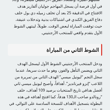
في أول فرصة أن يسجل المهاجم جوليان ألفاريز هدف
الافتتاح في الدقيقة 25 بعد أن تخلف زميله دي بول خلف
دفاع الفريق الكندي في اشتباكات بدنية وتدخلات عنيفة،
حيث توقفت المباراة لبعض الوقت. طويلاً، لينتهي الشوط
الأول بتقدم واقعي للمنتخب الأرجنتيني.
الشوط الثاني من المباراة
ودخل المنتخب الأرجنتيني الشوط الأول ليسجل الهدف
الثاني ويضمن التأهل والفوز، وهو ما حدث سريعا، عندما
سجل النجم “ليونيل ميسي” الهدف الثاني من تمريرة من
اللاعب “إنزو فيرنانديز”. أهدافاً، وأصبح ليونيل ميسي ثاني
أفضل هدافي تاريخ المنتخبات برصيد 109 أهداف، خلف
“رونالدو صاحب الـ130 هدفاً، كما افتتح أهدافه في هذه
البطولة بتسجيل الأهداف للنسخة السادسة على التوالي. في