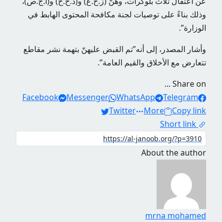
عن اعتقال ثلاث بلوكرات، وهنّ (ز.خ.ع) و(د.خ.ح) و(أ.ج.ص)،
وذلك بناءً على توصيات لجنة مكافحة المحتوى الهابط في
الوزارة”.
وأشار المصدر، إلى أنه”تم القبض عليهنّ بتهمة نشر مقاطع
تتعارض مع الأخلاق والقيم العامة”.
Share on ...
Facebook
Messenger
WhatsApp
Telegram
Twitter
More
Copy link
Short link
About the author
mrna mohamed