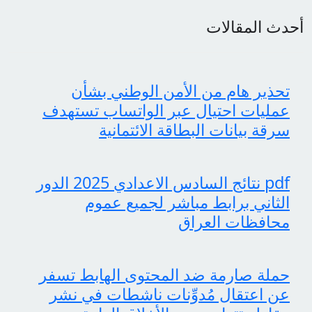
أحدث المقالات
تحذير هام من الأمن الوطني بشأن
عمليات احتيال عبر الواتساب تستهدف
سرقة بيانات البطاقة الائتمانية
pdf نتائج السادس الاعدادي 2025 الدور
الثاني برابط مباشر لجميع عموم
محافظات العراق
حملة صارمة ضد المحتوى الهابط تسفر
عن اعتقال مُدوِّنات ناشطات في نشر