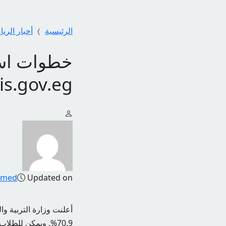
الرئيسية
أخبار الري
is.gov.eg
amed
Updated on
70.9%. ويمكن للطلا