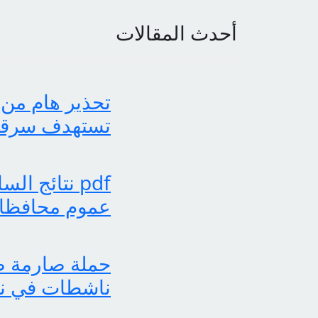
أحدث المقالات
تحذير هام من 
تستهدف سرقة بي
عموم محافظات
حملة صارمة ضد
ناشطات في نش