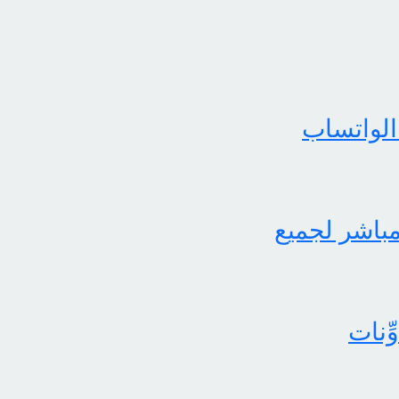
الواتساب
لثاني برابط مباشر لجميع
ِنات