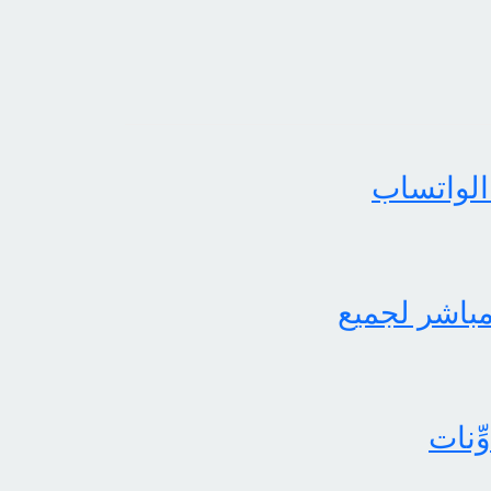
الواتساب
لثاني برابط مباشر لجميع
ِنات