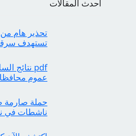
أحدث المقالات
تحذير هام من 
تستهدف سرقة بي
عموم محافظات
حملة صارمة ضد
ناشطات في نش