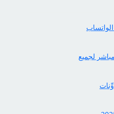
الواتساب
لثاني برابط مباشر لجميع
ِنات