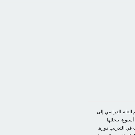
 العام الدراسي إلى
فصلين دراسيين رئيسيين، يتضمن كل فصل دراسي فترة دراسية محددة تتراوح من 16 إلى 18 أسبوع، تتخللها
 في التدريب دورة.