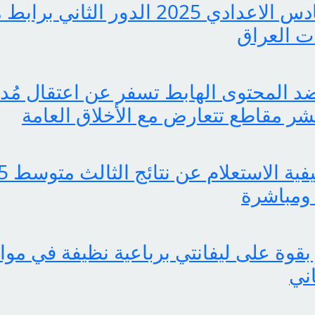
pdf نتائج السادس الاعدادي 2025 الدور ا
 العراق
 المحتوى الهابط تسفر عن اعتقال مُدوّ
ر مقاطع تتعارض مع الأخلاق العامة
ومباشرة
بقوة على ليفانتي برباعية نظيفة في موا
اني