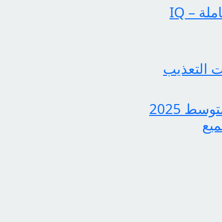
عملياتنا تحقق إنجازات بارزة في الساحة الإخبارية الشاملة – IQ
 التعذيب
بشرى سارة لجميع الطلاب، نتائج الدور الثاني للثالث متوسط 2025
ميع