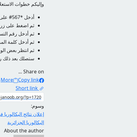
وإليكم خطوات الاستعلام عن نتائج ج
أدخل *567# على هاتفك الخلوي.
ثم اضغط على زر ا
ثم أدخل رقم التس
ثم أدخل كلمة الم
ثم انتظر بعض الو
ستصلك بعد ذلك رس
Share on ...
More
Copy link
Short link
وسوم:
إعلان نتائج البكالوريا ف
البكالوريا الجزائرية
About the author