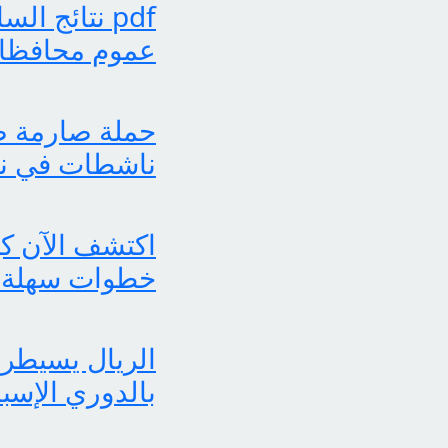
عموم محافظات
حملة صارمة ضد
ناشطات في نش
خطوات سهلة 
الريال يسيطر 
بالدوري الإسب