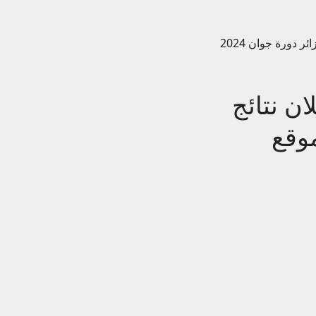
رابط سريع education.gov.dz.. موعد إعلان نتائج البكالوريا الجزائر دورة جوان 2024
e.. موعد إعلان نتائج
 2024 عبر الموقع