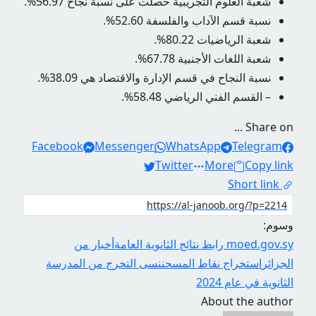
شعبة العلوم التجريبية حصلت على نسبة نجاح 56.97%.
نسبة قسم الآداب والفلسفة 52.60%.
شعبة الرياضيات 80.22%.
شعبة اللغات الأجنبية 67.78%.
نسبة النجاح في قسم الإدارة والاقتصاد هي 38.09%.
– القسم الفني الرياضي 58.48%.
Share on ...
Facebook
Messenger
WhatsApp
Telegram
Twitter
More
Copy link
Short link
وسوم:
moed.gov.sy رابط نتائج الثانوية العامة
أخبار من
الجزائر
استخراج نقاط المسح
ننسى التخرج من المدرسة
الثانوية في عام 2024
About the author