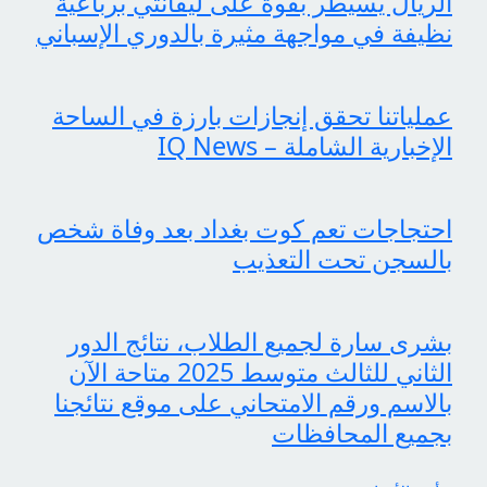
الريال يسيطر بقوة على ليفانتي برباعية
نظيفة في مواجهة مثيرة بالدوري الإسباني
عملياتنا تحقق إنجازات بارزة في الساحة
الإخبارية الشاملة – IQ News
احتجاجات تعم كوت بغداد بعد وفاة شخص
بالسجن تحت التعذيب
بشرى سارة لجميع الطلاب، نتائج الدور
الثاني للثالث متوسط 2025 متاحة الآن
بالاسم ورقم الامتحاني على موقع نتائجنا
بجميع المحافظات