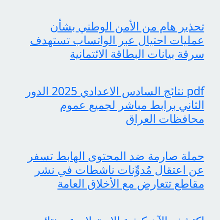
تحذير هام من الأمن الوطني بشأن
عمليات احتيال عبر الواتساب تستهدف
سرقة بيانات البطاقة الائتمانية
pdf نتائج السادس الاعدادي 2025 الدور
الثاني برابط مباشر لجميع عموم
محافظات العراق
حملة صارمة ضد المحتوى الهابط تسفر
عن اعتقال مُدوِّنات ناشطات في نشر
مقاطع تتعارض مع الأخلاق العامة