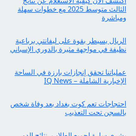
اكتشف الآن كيفية الاستعلام عن نتائج
الثالث متوسط 2025 مع خطوات سهلة
ومباشرة
الريال يسيطر بقوة على ليفانتي برباعية
نظيفة في مواجهة مثيرة بالدوري الإسباني
عملياتنا تحقق إنجازات بارزة في الساحة
الإخبارية الشاملة – IQ News
احتجاجات تعم كوت بغداد بعد وفاة شخص
بالسجن تحت التعذيب
بشرى سارة لجميع الطلاب، نتائج الدور