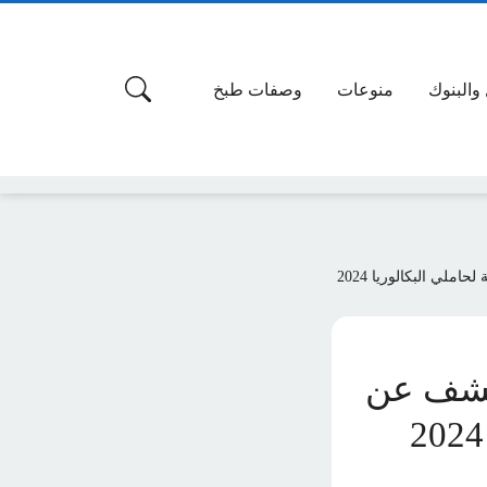
 والبنوك
منوعات
وصفات طبخ
لي البكالوريا 2024
لكشف عن