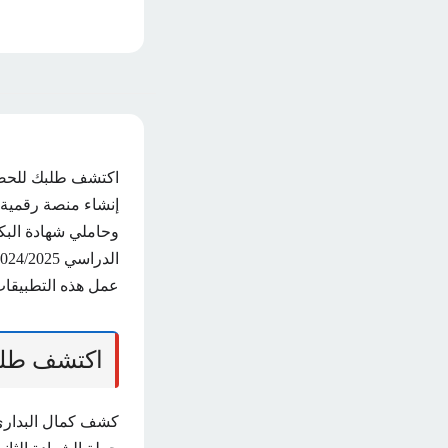
اكتشف طلبك للح
إنشاء منصة رقمية ت
وحاملي شهادة البك
عمل هذه التطبيقات 
اكتشف طلب
كشف كمال البداري 