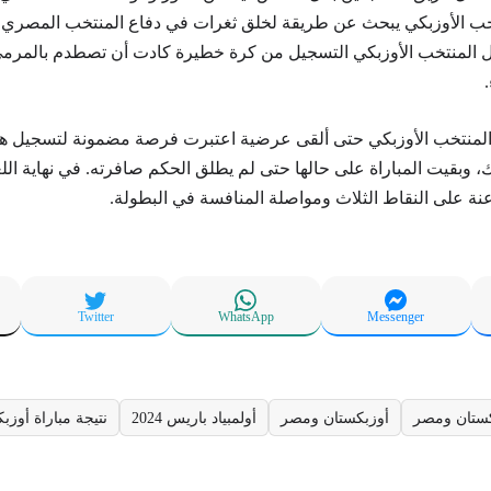
خب الأوزبكي يبحث عن طريقة لخلق ثغرات في دفاع المنتخب المصري، ل
 المنتخب الأوزبكي التسجيل من كرة خطيرة كادت أن تصطدم بالمرمى
منتخب الأوزبكي حتى ألقى عرضية اعتبرت فرصة مضمونة لتسجيل هد
، وبقيت المباراة على حالها حتى لم يطلق الحكم صافرته. في نهاية اللعبة
ة على النقاط الثلاث ومواصلة المنافسة في البطولة.
Twitter
WhatsApp
Messenger
كستان ومصر
أوزبكستان ومصر
أولمبياد باريس 2024
نتيجة مباراة أوز