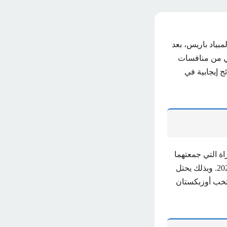
بياد باريس، بعد
اني من منافسات
ج إيجابية في
ة التي جمعتهما
الليلة الماضية، السبت، ضمن مباريات الجولة الثانية من دور المجموعات لبطولة باريس 2024. وبذلك يحتل
ثة برصيد 4 نقاط، فيما يحتل منتخب أوزبكستان