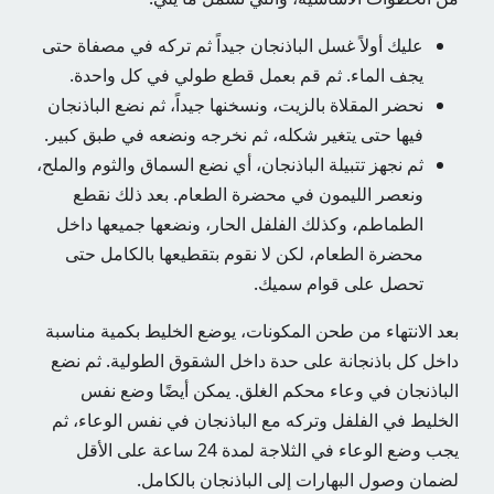
عليك أولاً غسل الباذنجان جيداً ثم تركه في مصفاة حتى
يجف الماء. ثم قم بعمل قطع طولي في كل واحدة.
نحضر المقلاة بالزيت، ونسخنها جيداً، ثم نضع الباذنجان
فيها حتى يتغير شكله، ثم نخرجه ونضعه في طبق كبير.
ثم نجهز تتبيلة الباذنجان، أي نضع السماق والثوم والملح،
ونعصر الليمون في محضرة الطعام. بعد ذلك نقطع
الطماطم، وكذلك الفلفل الحار، ونضعها جميعها داخل
محضرة الطعام، لكن لا نقوم بتقطيعها بالكامل حتى
تحصل على قوام سميك.
بعد الانتهاء من طحن المكونات، يوضع الخليط بكمية مناسبة
داخل كل باذنجانة على حدة داخل الشقوق الطولية. ثم نضع
الباذنجان في وعاء محكم الغلق. يمكن أيضًا وضع نفس
الخليط في الفلفل وتركه مع الباذنجان في نفس الوعاء، ثم
يجب وضع الوعاء في الثلاجة لمدة 24 ساعة على الأقل
لضمان وصول البهارات إلى الباذنجان بالكامل.