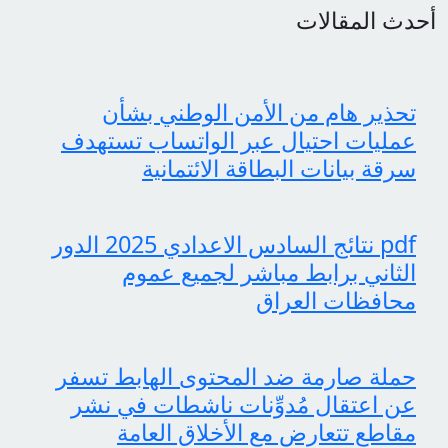
أحدث المقالات
تحذير هام من الأمن الوطني بشأن
عمليات احتيال عبر الواتساب تستهدف
سرقة بيانات البطاقة الائتمانية
pdf نتائج السادس الاعدادي 2025 الدور
الثاني برابط مباشر لجميع عموم
محافظات العراق
حملة صارمة ضد المحتوى الهابط تسفر
عن اعتقال مُدوِّنات ناشطات في نشر
مقاطع تتعارض مع الأخلاق العامة