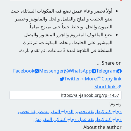
أولاً نحضر وعاء عميق نضع فيه المكونات السائلة، حيث
نضع الحليب والملح والفلفل والخل والمايونيز وعصير
الليمون والخل، ونخلط جيداً حتى تمتزج تماماً.
نضع الملفوف المفروم والجزر المبشور والبصل
المبشور على الخليط، ونخلط المكونات، ثم نترك
السلطة في الثلاجة لمدة 3 ساعات، ثم تقدم باردة.
Share on ...
Facebook
Messenger
WhatsApp
Telegram
Twitter
More
Copy link
Short link
وسوم:
دجاج كنتاكي
طريقة تحضير الدجاج المقرمش
طريقة تحضير
دجاج كنتاكي
طريقة عمل دجاج كنتاكي المقرمش
About the author