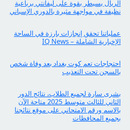
الريال يسيطر بقوة على ليفانتي برباعية
نظيفة في مواجهة مثيرة بالدوري الإسباني
عملياتنا تحقق إنجازات بارزة في الساحة
الإخبارية الشاملة – IQ News
احتجاجات تعم كوت بغداد بعد وفاة شخص
بالسجن تحت التعذيب
بشرى سارة لجميع الطلاب، نتائج الدور
الثاني للثالث متوسط 2025 متاحة الآن
بالاسم ورقم الامتحاني على موقع نتائجنا
بجميع المحافظات