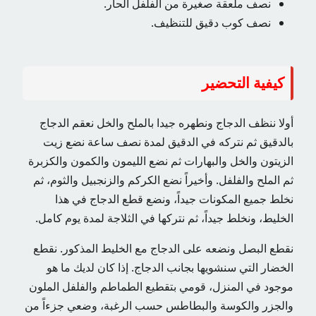
نصف ملعقة صغيرة من الفلفل الحار.
نصف كوب دقيق للتنظيف.
كيفية التحضير
أولا ننظف الدجاج ونطهره جيدا بالملح والخل نعقم الدجاج
بالدقيق ثم نتركه في الدقيق لمدة نصف ساعة نضع زيت
الزيتون والخل والبهارات ثم نضع الليمون والكمون والكزبرة
ثم الملح والفلفل. وأخيراً نضع الكركم والزنجبيل والثوم، ثم
نخلط جميع المكونات جيداً، ونضع قطع الدجاج في هذا
الخليط، ونخلط جيداً، ثم نتركها في الثلاجة لمدة يوم كامل.
نقطع البصل ونضعه على الدجاج مع الخليط المذكور. نقطع
الخضار التي سنشويها بجانب الدجاج. إذا كان لديك ما هو
موجود في المنزل، قومي بتقطيع الطماطم والفلفل الملون
والجزر والكوسة والبطاطس حسب الرغبة، وضعي جزءاً من