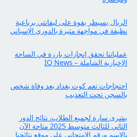
الريال يسيطر بقوة على ليفانتي برباعية
نظيفة في مواجهة مثيرة بالدوري الإسباني
عملياتنا تحقق إنجازات بارزة في الساحة
الإخبارية الشاملة – IQ News
احتجاجات تعم كوت بغداد بعد وفاة شخص
بالسجن تحت التعذيب
بشرى سارة لجميع الطلاب، نتائج الدور
الثاني للثالث متوسط 2025 متاحة الآن
بالاسم ورقم الامتحاني على موقع نتائجنا