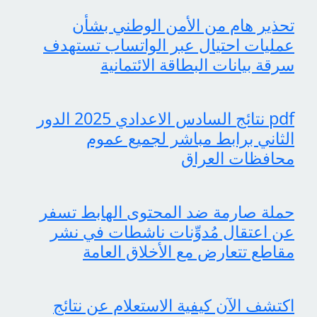
تحذير هام من الأمن الوطني بشأن
عمليات احتيال عبر الواتساب تستهدف
سرقة بيانات البطاقة الائتمانية
pdf نتائج السادس الاعدادي 2025 الدور
الثاني برابط مباشر لجميع عموم
محافظات العراق
حملة صارمة ضد المحتوى الهابط تسفر
عن اعتقال مُدوِّنات ناشطات في نشر
مقاطع تتعارض مع الأخلاق العامة
اكتشف الآن كيفية الاستعلام عن نتائج