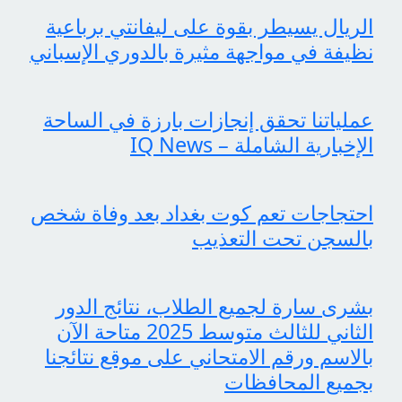
الريال يسيطر بقوة على ليفانتي برباعية
نظيفة في مواجهة مثيرة بالدوري الإسباني
عملياتنا تحقق إنجازات بارزة في الساحة
الإخبارية الشاملة – IQ News
احتجاجات تعم كوت بغداد بعد وفاة شخص
بالسجن تحت التعذيب
بشرى سارة لجميع الطلاب، نتائج الدور
الثاني للثالث متوسط 2025 متاحة الآن
بالاسم ورقم الامتحاني على موقع نتائجنا
بجميع المحافظات