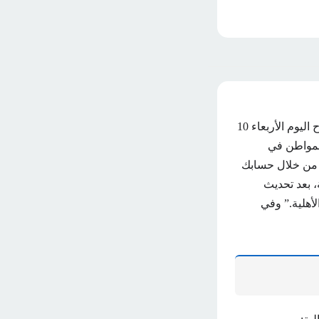
تم تخفيض دعم حساب المواطن لدفعة يوليو 2024؛ في الحسابات البنكية للمستفيدين صباح اليوم الأربعاء 10
 المواطن في
ك من خلال حسابك
، بعد تحديث
 تاريخ صدور نتيجة الأهلية.” وفي