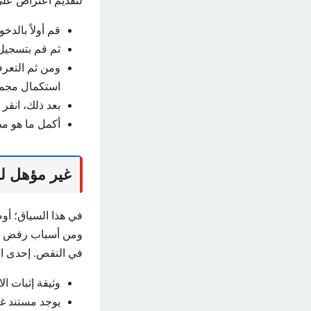
لتقديم اعتراض على
قم أولاً بالد
ثم قم بتسجيل
ومن ثم التعر
استكمال مجمو
بعد ذلك، انقر
أكمل ما هو م
غير مؤهل ل
في هذا السياق؛ أ
ومن أسباب رفض اس
في النقص. إحدى ال
وثيقة إثبات ال
يوجد مستند غي