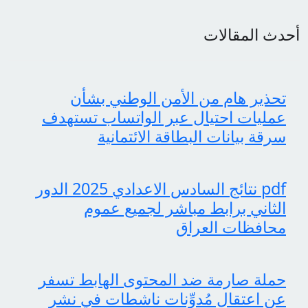
أحدث المقالات
تحذير هام من الأمن الوطني بشأن
عمليات احتيال عبر الواتساب تستهدف
سرقة بيانات البطاقة الائتمانية
pdf نتائج السادس الاعدادي 2025 الدور
الثاني برابط مباشر لجميع عموم
محافظات العراق
حملة صارمة ضد المحتوى الهابط تسفر
عن اعتقال مُدوِّنات ناشطات في نشر