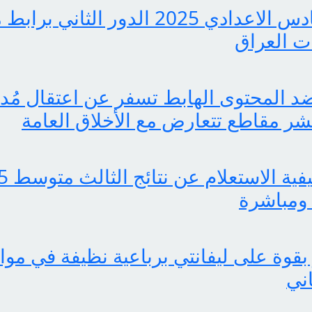
pdf نتائج السادس الاعدادي 2025 الدور ا
 العراق
 المحتوى الهابط تسفر عن اعتقال مُدوّ
ر مقاطع تتعارض مع الأخلاق العامة
ومباشرة
بقوة على ليفانتي برباعية نظيفة في موا
اني