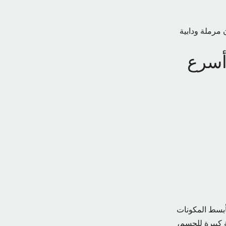
رملة ودابية
أسرع
أبسط المكونات
 كبيرة للجسم،