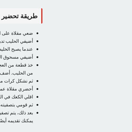
طريقة تحضير 
ضعي مقلاة على الن
أضيفي الحليب تدر
عندما يصبح الخليط 
أضيفي مسحوق الح
خذ قطعة من العجي
من الحليب. أضف م
ثم نشكل كرات مت
أحضري مقلاة عميقة
اقلي الكعك في الزي
ثم قومي بتصفيته 
بعد ذلك، يتم تصف
يمكنك تقديمه أيضً