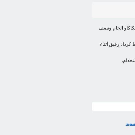
كاكاو الخام ونصف
كرذاذ رقيق أثناء
تخدام.
سميد