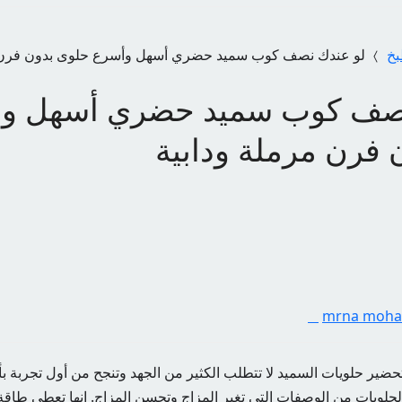
خ
لو عندك نصف كوب سميد حضري أسهل وأسرع حلوى بدون فرن م
نصف كوب سميد حضري أسهل و
 فرن مرملة ودابية
mrna moh
ير حلويات السميد لا تتطلب الكثير من الجهد وتنجح من أول تجربة ب
لحلويات من الوصفات التي تغير المزاج وتحسن المزاج. إنها تعطي طاقة