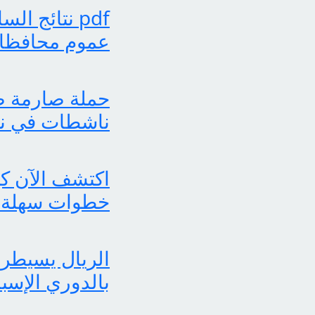
عموم محافظات
حملة صارمة ضد
ناشطات في نش
خطوات سهلة 
الريال يسيطر 
بالدوري الإسب