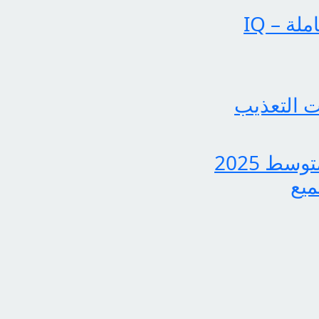
عملياتنا تحقق إنجازات بارزة في الساحة الإخبارية الشاملة – IQ
 التعذيب
بشرى سارة لجميع الطلاب، نتائج الدور الثاني للثالث متوسط 2025
ميع