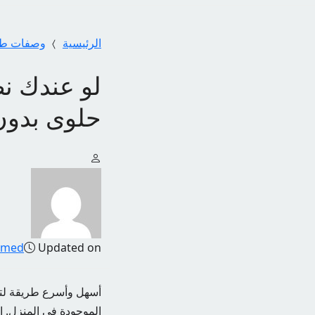
الرئيسية
وصفات طب
لو عندك 
حلوى بدون
amed
Updated on
أسهل وأسرع طريقة لتحض
الموجودة في المنزل. ا