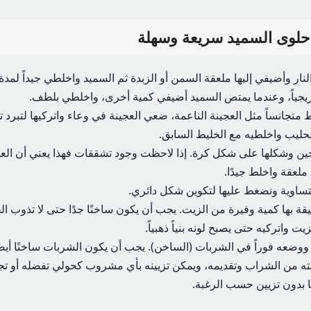
حلوى السميد سريعة وسهلة
ار وأضيفي إليها ملعقة السمن أو الزبدة ثم السميد واخلطي جيداً لمدة 
يجياً، وعندما يمتص السميد أضيفي كمية أخرى، واخلطي بلطف.
متجانساً مثل العجينة الناعمة، ضعي العجينة في وعاء واتركيها لتبرد تما
ليب واخلطيه مع الخليط السابق.
ن وشكلها على شكل كرة. إذا لاحظت وجود تشققات فهذا يعني أن العجين
لعقة واخلط جيدًا.
ساوية ونضغط عليها لتكوين شكل دائري.
 بها كمية وفيرة من الزيت. يجب أن يكون ساخنًا جدًا حتى لا تذوب ال
ت واتركيه حتى يصبح لونه بنياً ذهبياً.
ووضعه فوراً في الشربات (الساخن). يجب أن يكون الشربات ساخنًا أيضً
يته من الشراب وتقديمه، ويمكن تزيينه بأي مشروب كحولي تفضله أو تجد
ا بدون تزيين حسب الرغبة.