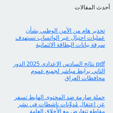
أحدث المقالات
تحذير هام من الأمن الوطني بشأن
عمليات احتيال عبر الواتساب تستهدف
سرقة بيانات البطاقة الائتمانية
pdf نتائج السادس الاعدادي 2025 الدور
الثاني برابط مباشر لجميع عموم
محافظات العراق
حملة صارمة ضد المحتوى الهابط تسفر
عن اعتقال مُدوِّنات ناشطات في نشر
مقاطع تتعارض مع الأخلاق العامة