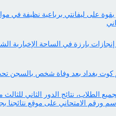
بقوة على ليفانتي برباعية نظيفة في موا
اني
 كوت بغداد بعد وفاة شخص بالسجن تحت
اسم ورقم الامتحاني على موقع نتائجنا بج