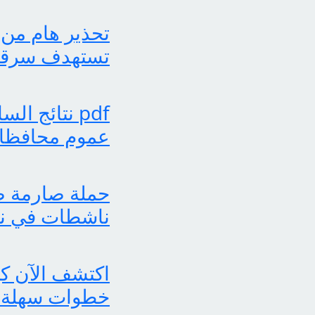
تحذير هام من 
تستهدف سرقة بي
عموم محافظات
حملة صارمة ضد
ناشطات في نش
خطوات سهلة 