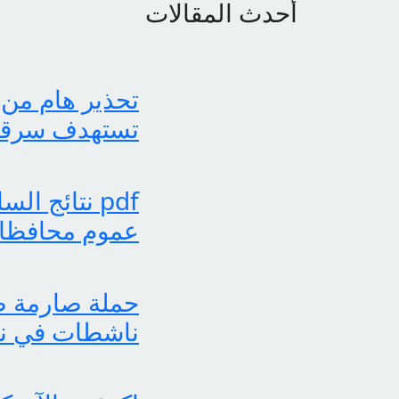
أحدث المقالات
تحذير هام من 
تستهدف سرقة بي
عموم محافظات
حملة صارمة ضد
ناشطات في نش