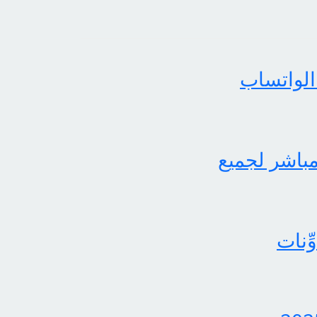
الواتساب
لثاني برابط مباشر لجميع
ِنات