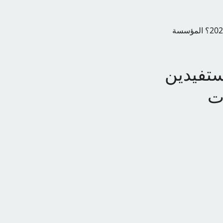
ما هي حقيقة زيادة راتب التقاعد 20% للمستفيدين أغسطس 2024؟ المؤسسة
تب التقاعد 20% للمستفيدين
ات