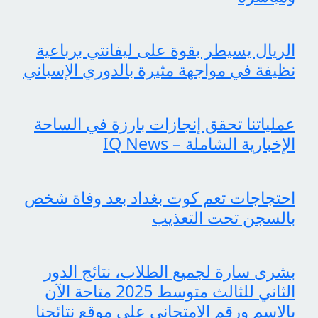
الريال يسيطر بقوة على ليفانتي برباعية
نظيفة في مواجهة مثيرة بالدوري الإسباني
عملياتنا تحقق إنجازات بارزة في الساحة
الإخبارية الشاملة – IQ News
احتجاجات تعم كوت بغداد بعد وفاة شخص
بالسجن تحت التعذيب
بشرى سارة لجميع الطلاب، نتائج الدور
الثاني للثالث متوسط 2025 متاحة الآن
بالاسم ورقم الامتحاني على موقع نتائجنا