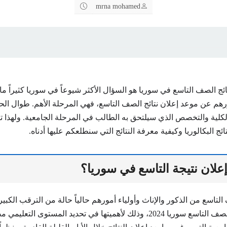
mrna mohamed
ئج الصف التاسع في سوريا هو السؤال الأكثر شيوعاً في سوريا كثيراً م
رهم عن موعد إعلان نتائج الصف التاسع، فهي المرحلة الأهم. طوال الحيا
كلية والتخصص الذي سيلتحق به الطالب في المرحلة الجامعية. ولهذا تك
ج البكالوريا وكيفية معرفة النتائج التي سنطلعكم عليها أدناه.
علان نتيجة التاسع في سوريا؟
تاسع من الذكور والإناث وأولياء أمورهم حالياً حالة من الترقب الكبي
موعد إعلان نتائج الصف التاسع سوريا 2024، وذلك لأهميتها في تحديد المستوى ا