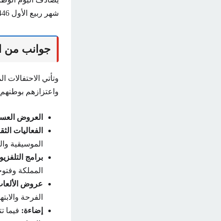
شهر ربيع الأول 1446هـ.
جوانب من ال
وتأتي الاحتفالات ا
واعتزازهم بوطنهم.
العروض العسك
الفعاليات الثق
الموسيقية وال
برامج التلفزيو
المملكة وفتوحا
عروض الألعاب 
الفرحة والابته
إضاءة:
فيما تت