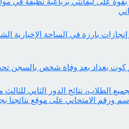
بقوة على ليفانتي برباعية نظيفة في موا
اني
 كوت بغداد بعد وفاة شخص بالسجن تحت
اسم ورقم الامتحاني على موقع نتائجنا بج