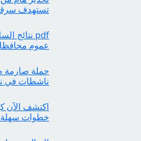
تستهدف سرقة بي
عموم محافظات
حملة صارمة ضد
ناشطات في نش
خطوات سهلة 