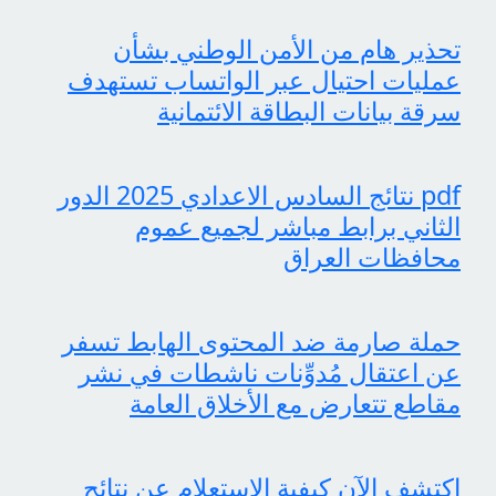
تحذير هام من الأمن الوطني بشأن
عمليات احتيال عبر الواتساب تستهدف
سرقة بيانات البطاقة الائتمانية
pdf نتائج السادس الاعدادي 2025 الدور
الثاني برابط مباشر لجميع عموم
محافظات العراق
حملة صارمة ضد المحتوى الهابط تسفر
عن اعتقال مُدوِّنات ناشطات في نشر
مقاطع تتعارض مع الأخلاق العامة
اكتشف الآن كيفية الاستعلام عن نتائج