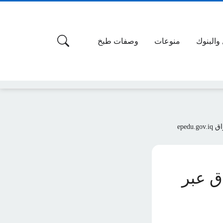
 والبنوك
منوعات
وصفات طبخ
epe
اق عبر