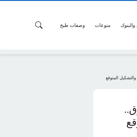
 والبنوك
منوعات
وصفات طبخ
 والتشكيل المتوقع
ق..
قع