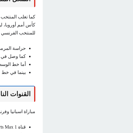
كما تغلب المنتخب 
كأس أمم أوروبا، لي
للمنتخب الفرنسي ال
حراسة المرمى 
كما وصل في الد
أما خط الوسط:
بينما في خط ا
القنوات الناق
مباراة اسبانيا وفر
قناة beIN Sports Max 1 مع المعلق حفيظ الدراجي.