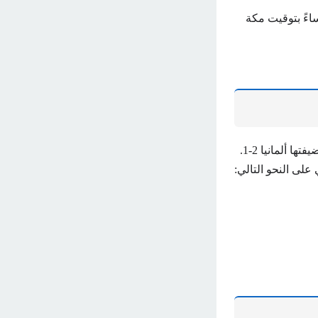
عة الثامنة مساءً بتوقيت مكة
وتلتقي فرنسا اليوم مع إسبانيا بعد أن تأهلت إلى نصف نهائي بطولة أوروبا بعد فوزها على ضيفتها ألمانيا 2-1.
على النحو التالي: