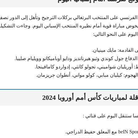
الفرنسي على المنتخب البرتغالي بركلات الترجيح وتأهل إلى الدور نصف 
خوض مباراة قوية أمام نظيره المنتخب الإسباني اليوم. وجاءت التشكيلة
يوم على النحو التالي:
القادمة: مايك مينيان.
فاع جول كوندي وثيو هيرنانديز ودايو أوباميكانو وويليام صليبا.
 أوريليان شواميني، نجولو كانتي، إدواردو كامافينجا.
لهجوم: كيليان مبابي، كولو مواني، أنطوان جريزمان.
لة لمباريات كأس أمم أوروبا 2024
نسا ستنقل اليوم على قناتي :