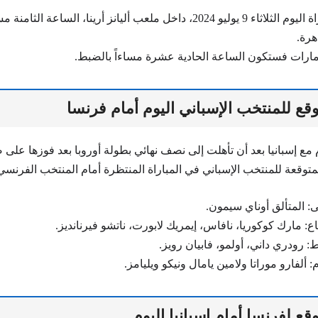
وستقام المباراة اليوم الثلاثاء 9 يوليو 2024، داخل ملعب أليانز أرينا، السا
هرة.
إمارات فستكون الساعة الحادية عشرة مساءاً بالضبط.
قع للمنتخب الإسباني اليوم أمام فرنسا
توقعة للمنتخب الإسباني في المباراة المنتظرة أمام المنتخب الفرنسي 
 المتألق أوناي سيمون.
: مارك كوكوريا، نافاس، إيمريك لابورت، ناتشو فيرنانديز.
رودري داني، أولمو، فابيان رويز.
 ألفارو موراتا ولامين يامال ونيكو ويليامز.
قع لفرنسا أمام إسبانيا اليوم