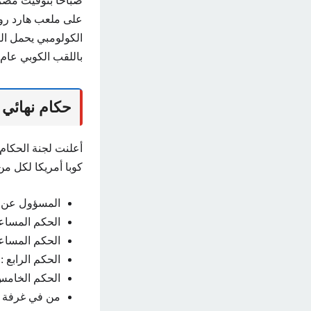
صباحًا بتوقيت مصر 
على ملعب هارد روك،
باللقب الكوبي عام 2001، وهذا ما يجعل الفريق متحمساً للفوز بلقب البطولة هذا العا
حكام نهائي ك
كوبا أمريكا لكل من
المسؤول عن إد
الحكم المساعد
الحكم المساعد
الحكم الرابع : 
الحكم الخامس:
من في غرفة ا