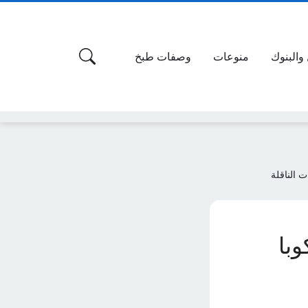
 والبنوك
منوعات
وصفات طبخ
وبا