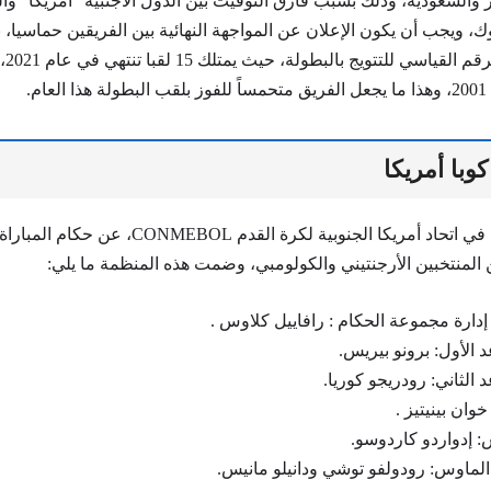
والسعودية، وذلك بسبب فارق التوقيت بين الدول الأجنبية “أمريكا”​​ 
 ويجب أن يكون الإعلان عن المواجهة النهائية بين الفريقين حماسيا، ن
الكول
م.
وبا أمريكا
أعلنت لجنة الحكام في اتحاد أمريكا الجنوبية لكرة القدم
 المنتخبين الأرجنتيني والكولومبي، وضمت هذه المنظمة ما يلي:
ارة مجموعة الحكام : رافاييل كلاوس .
 الأول: برونو بيريس.
 الثاني: رودريجو كوريا.
خوان بينيتيز .
 إدواردو كاردوسو.
لماوس: رودولفو توشي ودانيلو مانيس.