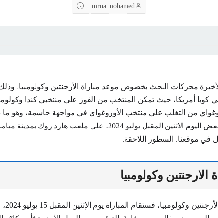
mrna mohamed
الأخيرة محركات البحث بخصوص موعد مباراة الأرجنتين وكولومبيا، وذلك
ئي كوبا أمريكا، حيث تمكن المنتخب من الفوز على منتخبي كندا وكولومب
غواي من التغلب على منتخب الأوروغواي في مواجهة حاسمة، وهو ما د
لمواجهة بعضهما البعض اليوم الاثنين المقبل يوليو 2024، على ملعب هارد روك
ل في موقعنا. السطور اللاحقة.
 الارجنتين وكولومبيا