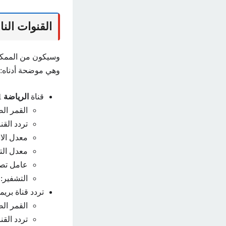
القنوات الناقل
وسيكون من الممكن 
وهي موضحة أدناه:
قناة
الرياضة TV1 البرتغال
القمر الصنا
تردد القناة : 
معدل الا
معدل الترميز
عامل تصحيح
التشفير: Nagraphization
تردد قناة بريمير س
القمر الصناع
تردد القناة: 6