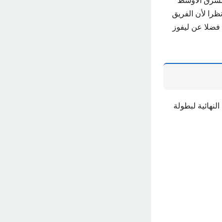
والشرق الأوسط
ظرا لأن الفريق
ومبي يحمل الرقم القياسي للتتويج بالبطولة، حيث يمتلك 15 لقبا تنتهي في عام 2021، فضلا عن ليفوز
 CONMEBOL، عن حكام المباراة النهائية لبطولة