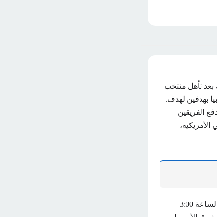
 بعد تأهل منتخب
يا بهدفين لهدف.
فع الفريقين
 بمدينة ميامي الأمريكية،
وعن موعد مباراة الأرجنتين وكولومبيا، فستقام المباراة يوم الإثنين المقبل 15 يوليو 2024، الساعة 3:00