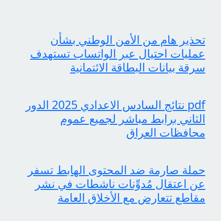
تحذير هام من الأمن الوطني بشأن
عمليات احتيال عبر الواتساب تستهدف
سرقة بيانات البطاقة الائتمانية
pdf نتائج السادس الاعدادي 2025 الدور
الثاني برابط مباشر لجميع عموم
محافظات العراق
حملة صارمة ضد المحتوى الهابط تسفر
عن اعتقال مُدوِّنات ناشطات في نشر
مقاطع تتعارض مع الأخلاق العامة