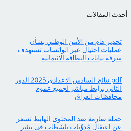
أحدث المقالات
تحذير هام من الأمن الوطني بشأن
عمليات احتيال عبر الواتساب تستهدف
سرقة بيانات البطاقة الائتمانية
pdf نتائج السادس الاعدادي 2025 الدور
الثاني برابط مباشر لجميع عموم
محافظات العراق
حملة صارمة ضد المحتوى الهابط تسفر
عن اعتقال مُدوِّنات ناشطات في نشر