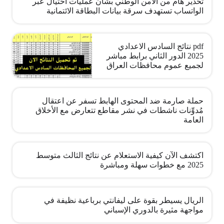
تحذير هام من الأمن الوطني بشأن عمليات احتيال عبر
الواتساب تستهدف سرقة بيانات البطاقة الائتمانية
pdf نتائج السادس الاعدادي
2025 الدور الثاني برابط مباشر
لجميع عموم محافظات العراق
حملة صارمة ضد المحتوى الهابط تسفر عن اعتقال
مُدوِّنات ناشطات في نشر مقاطع تتعارض مع الأخلاق
العامة
اكتشف الآن كيفية الاستعلام عن نتائج الثالث متوسط
2025 مع خطوات سهلة ومباشرة
الريال يسيطر بقوة على ليفانتي برباعية نظيفة في
مواجهة مثيرة بالدوري الإسباني