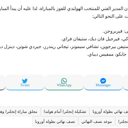
المدير الفني للمنتخب الهولندي للفوز بالمباراة، لذا عليه أن يبدأ المبار
 على النحو التالي:
: فيربروجن.
 آكي، فيرجيل فان ديك، ستيفان فراي.
يفن بيرجوين، تشافي سيمونز، تيجاني ريندرز، جيردي شوتن، دينزل دو
جابكو، ممفيس ديباي.
Twitter
WhatsApp
Messenger
ف نهائي بطولة أوروبا
تشكيلة إنجلترا أمام هولندا
معلق مباراة إنجلترا وهو
جلترا
موعد نصف النهائي
نصف نهائي بطولة أوروبا