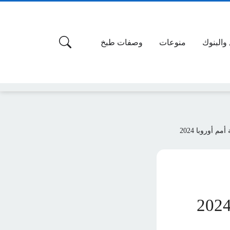
 والبنوك
منوعات
وصفات طبخ
أوروبا 2024