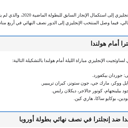
ويطمح المنتخب الإنجليزي إلى استكمال الإنج
الي، فيما وصل المنتخب الإنجليزي إلى الدور نصف النهائي في أربع منا
را أمام هولندا
 لساوثجيت الإنجليزي مباراة الليلة أمام هولندا بالتشكيلة التالية:
: جوردان بيكفورد.
يل ووكر، مارك جي، جون ستونز، كيران تريبيير.
 بيلينجهام، كونور جالاجر، ديكلان رايس.
ودين، بوكايو ساكا، هاري كين.
ا ضد إنجلترا في نصف نهائي بطولة أوروبا