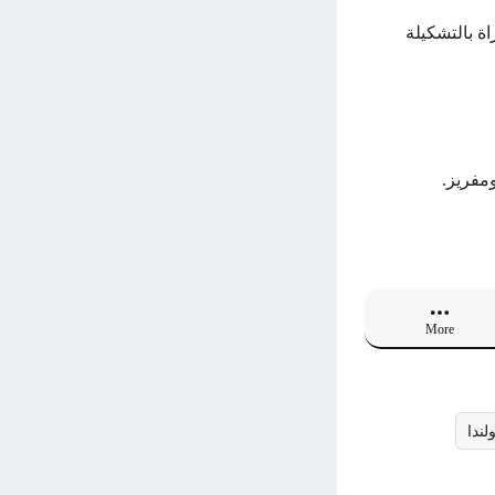
اة بالتشكيلة
مفريز.
More
لندا