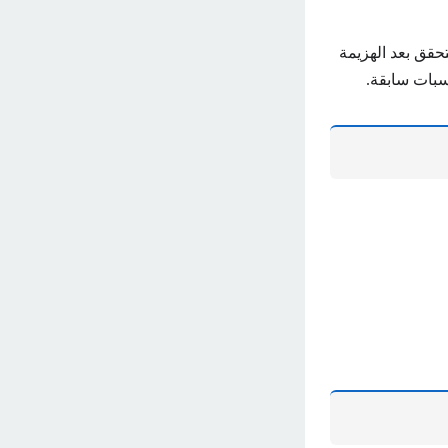
از السابق للبطولة الماضية 2020، والذي لم يتحقق بعد الهزيمة
سبات سابقة.