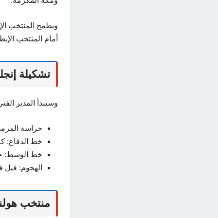
ومكة المكرمة.
أمام المنتخب الإيط
تشكيلة إنجلت
وسيبدأ المدير الفني
حراسة المرمى
خط الدفاع: كا
خط الوسط: جود
الهجوم: فيل ف
منتخب هولند