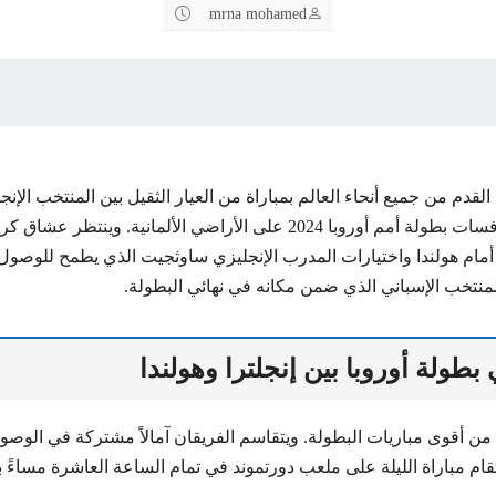
mrna mohamed
قدم من جميع أنحاء العالم بمباراة من العيار الثقيل بين المنتخب الإن
الهولندي ضمن منافسات بطولة أمم أوروبا 2024 على الأراضي الألمانية. وين
أمام هولندا واختيارات المدرب الإنجليزي ساوثجيت الذي يطمح للوصول 
لمنتخب الإسباني الذي ضمن مكانه في نهائي البطولة.
طولة أوروبا بين إنجلترا وهولندا
لة من أقوى مباريات البطولة. ويتقاسم الفريقان آمالاً مشتركة في الوصول
تقام مباراة الليلة على ملعب دورتموند في تمام الساعة العاشرة مساءً 