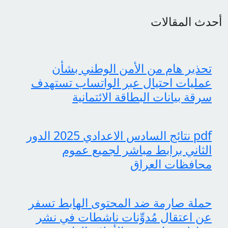
أحدث المقالات
تحذير هام من الأمن الوطني بشأن
عمليات احتيال عبر الواتساب تستهدف
سرقة بيانات البطاقة الائتمانية
pdf نتائج السادس الاعدادي 2025 الدور
الثاني برابط مباشر لجميع عموم
محافظات العراق
حملة صارمة ضد المحتوى الهابط تسفر
عن اعتقال مُدوِّنات ناشطات في نشر