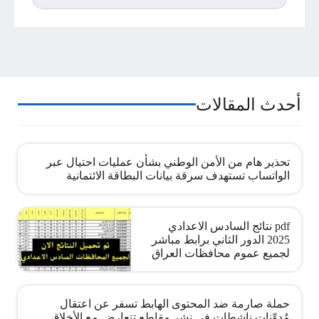
أحدث المقالات
تحذير هام من الأمن الوطني بشأن عمليات احتيال عبر
الواتساب تستهدف سرقة بيانات البطاقة الائتمانية
pdf نتائج السادس الاعدادي
2025 الدور الثاني برابط مباشر
لجميع عموم محافظات العراق
حملة صارمة ضد المحتوى الهابط تسفر عن اعتقال
مُدوِّنات ناشطات في نشر مقاطع تتعارض مع الأخلاق