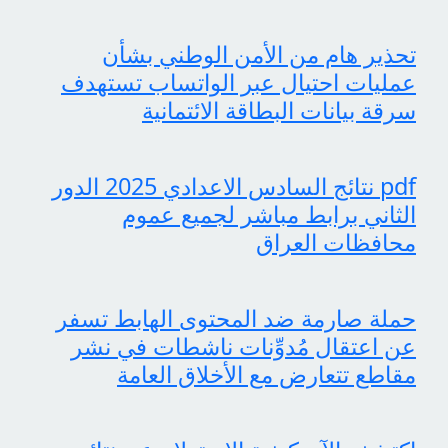
تحذير هام من الأمن الوطني بشأن
عمليات احتيال عبر الواتساب تستهدف
سرقة بيانات البطاقة الائتمانية
pdf نتائج السادس الاعدادي 2025 الدور
الثاني برابط مباشر لجميع عموم
محافظات العراق
حملة صارمة ضد المحتوى الهابط تسفر
عن اعتقال مُدوِّنات ناشطات في نشر
مقاطع تتعارض مع الأخلاق العامة