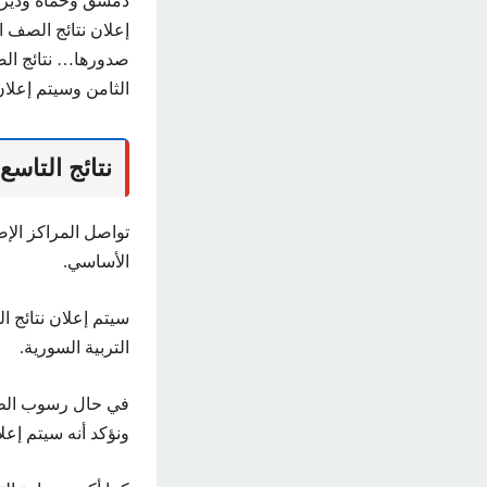
دمشق وحماة ودير 
صدورها… نتائج الص
الثامن وسيتم إعلان
نتائج التاسع سوريا 2024 ح
تواصل المراكز الإص
الأساسي.
سيتم إعلان نتائج 
التربية السورية.
في حال رسوب الطال
ونؤكد أنه سيتم إع