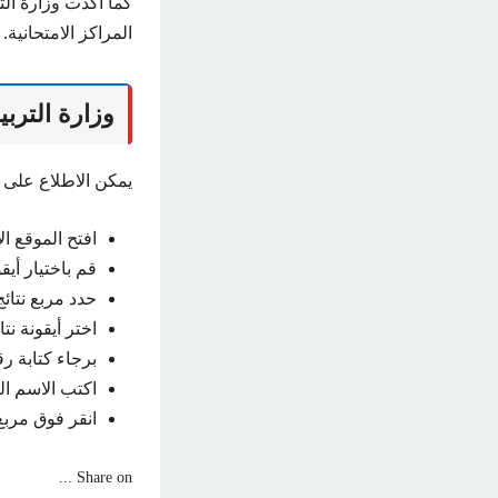
كما أكدت وزارة ال
المراكز الامتحانية.
وزارة الترب
يمكن الاطلاع على 
افتح الموقع ال
قم باختيار أيق
حدد مربع نتائج 2024
اختر أيقونة نتا
برجاء كتابة 
اكتب الاسم ال
انقر فوق مربع
Share on ...