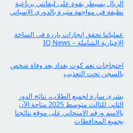
الريال يسيطر بقوة على ليفانتي برباعية
نظيفة في مواجهة مثيرة بالدوري الإسباني
عملياتنا تحقق إنجازات بارزة في الساحة
الإخبارية الشاملة – IQ News
احتجاجات تعم كوت بغداد بعد وفاة شخص
بالسجن تحت التعذيب
بشرى سارة لجميع الطلاب، نتائج الدور
الثاني للثالث متوسط 2025 متاحة الآن
بالاسم ورقم الامتحاني على موقع نتائجنا
بجميع المحافظات